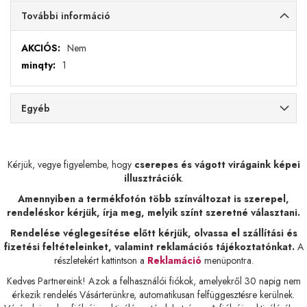
További információ
További
Nem
információ
1
Egyéb
Kérjük, vegye figyelembe, hogy
cserepes és vágott virágaink képei
illusztrációk
.
Amennyiben a termékfotón több színváltozat is szerepel,
rendeléskor kérjük, írja meg, melyik színt szeretné választani.
Rendelése véglegesítése előtt kérjük, olvassa el szállítási és
fizetési feltételeinket, valamint reklamációs tájékoztatónkat.
A
részletekért kattintson a
Reklamáció
menüpontra.
Kedves Partnereink! Azok a felhasználói fiókok, amelyekről 30 napig nem
érkezik rendelés Vásárterünkre, automatikusan felfüggesztésre kerülnek.