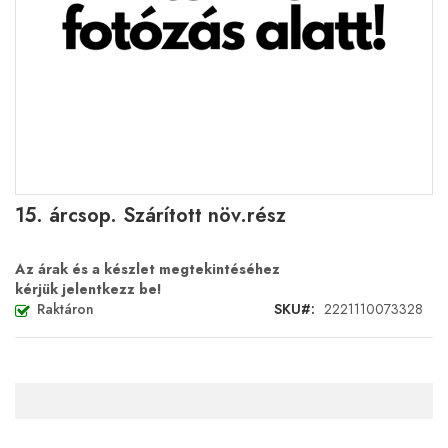
Ugrás
15. árcsop. Szárított növ.rész
a
képgaléria
elejére
Az árak és a készlet megtekintéséhez
kérjük jelentkezz be!
Raktáron
SKU
2221110073328