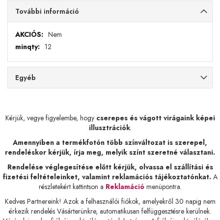
További információ
További
Nem
információ
12
Egyéb
Kérjük, vegye figyelembe, hogy
cserepes és vágott virágaink képei
illusztrációk
.
Amennyiben a termékfotón több színváltozat is szerepel,
rendeléskor kérjük, írja meg, melyik színt szeretné választani.
Rendelése véglegesítése előtt kérjük, olvassa el szállítási és
fizetési feltételeinket, valamint reklamációs tájékoztatónkat.
A
részletekért kattintson a
Reklamáció
menüpontra.
Kedves Partnereink! Azok a felhasználói fiókok, amelyekről 30 napig nem
érkezik rendelés Vásárterünkre, automatikusan felfüggesztésre kerülnek.