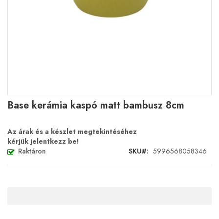
Ugrás
Base kerámia kaspó matt bambusz 8cm
a
képgaléria
elejére
Az árak és a készlet megtekintéséhez
kérjük jelentkezz be!
Raktáron
SKU
5996568058346