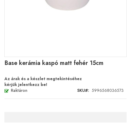
Ugrás
Base kerámia kaspó matt fehér 15cm
a
képgaléria
elejére
Az árak és a készlet megtekintéséhez
kérjük jelentkezz be!
Raktáron
SKU
5996568036573