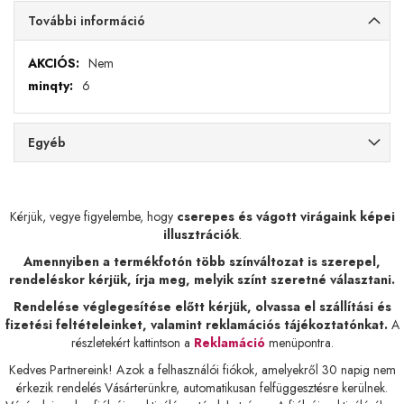
További információ
További
Nem
információ
6
Egyéb
Kérjük, vegye figyelembe, hogy
cserepes és vágott virágaink képei
illusztrációk
.
Amennyiben a termékfotón több színváltozat is szerepel,
rendeléskor kérjük, írja meg, melyik színt szeretné választani.
Rendelése véglegesítése előtt kérjük, olvassa el szállítási és
fizetési feltételeinket, valamint reklamációs tájékoztatónkat.
A
részletekért kattintson a
Reklamáció
menüpontra.
Kedves Partnereink! Azok a felhasználói fiókok, amelyekről 30 napig nem
érkezik rendelés Vásárterünkre, automatikusan felfüggesztésre kerülnek.