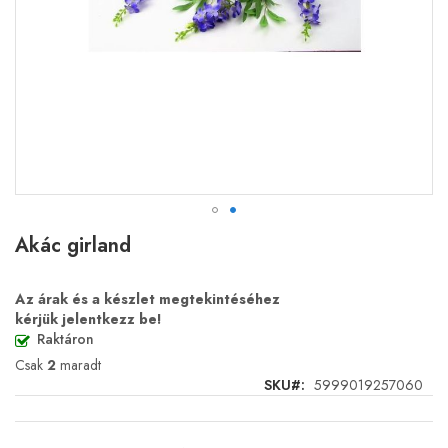
Ugrás
Akác girland
a
képgaléria
elejére
Az árak és a készlet megtekintéséhez
kérjük jelentkezz be!
Raktáron
Csak
2
maradt
SKU
5999019257060