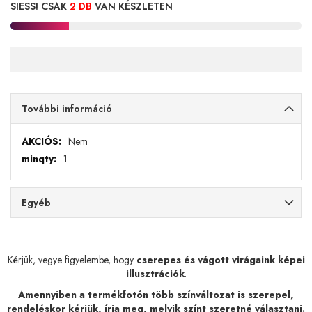
SIESS! CSAK
2 DB
VAN KÉSZLETEN
További információ
További
Nem
információ
1
Egyéb
Kérjük, vegye figyelembe, hogy
cserepes és vágott virágaink képei
illusztrációk
.
Amennyiben a termékfotón több színváltozat is szerepel,
rendeléskor kérjük, írja meg, melyik színt szeretné választani.