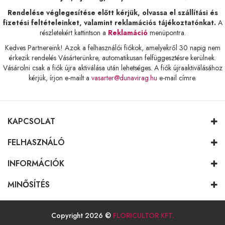
Rendelése véglegesítése előtt kérjük, olvassa el szállítási és
fizetési feltételeinket, valamint reklamációs tájékoztatónkat.
A
részletekért kattintson a
Reklamáció
menüpontra.
Kedves Partnereink! Azok a felhasználói fiókok, amelyekről 30 napig nem
érkezik rendelés Vásárterünkre, automatikusan felfüggesztésre kerülnek.
Vásárolni csak a fiók újra aktiválása után lehetséges. A fiók újraaktiválásához
kérjük, írjon e-mailt a
vasarter@dunavirag.hu
e-mail címre.
KAPCSOLAT
FELHASZNÁLÓ
INFORMÁCIÓK
MINŐSÍTÉS
Copyright 2026 ©
FLORICULTOR KFT.