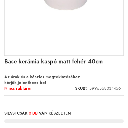
Ugrás
Base kerámia kaspó matt fehér 40cm
a
képgaléria
elejére
Az árak és a készlet megtekintéséhez
kérjük jelentkezz be!
Nincs raktáron
SKU
5996568034456
SIESS! CSAK
0 DB
VAN KÉSZLETEN