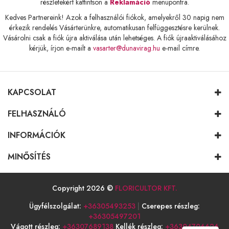
részletekért kattintson a
Reklamáció
menüpontra.
Kedves Partnereink! Azok a felhasználói fiókok, amelyekről 30 napig nem
érkezik rendelés Vásárterünkre, automatikusan felfüggesztésre kerülnek.
Vásárolni csak a fiók újra aktiválása után lehetséges. A fiók újraaktiválásához
kérjük, írjon e-mailt a
vasarter@dunavirag.hu
e-mail címre.
KAPCSOLAT
FELHASZNÁLÓ
INFORMÁCIÓK
MINŐSÍTÉS
Copyright 2026 ©
FLORICULTOR KFT.
Ügyfélszolgálat:
+36305493253
|
Cserepes részleg:
+36305497201
Vágott részleg:
+36307689138
Kellék részleg:
+36304706626