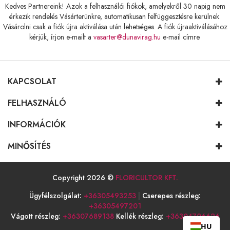
Kedves Partnereink! Azok a felhasználói fiókok, amelyekről 30 napig nem
érkezik rendelés Vásárterünkre, automatikusan felfüggesztésre kerülnek.
Vásárolni csak a fiók újra aktiválása után lehetséges. A fiók újraaktiválásához
kérjük, írjon e-mailt a
vasarter@dunavirag.hu
e-mail címre.
KAPCSOLAT
FELHASZNÁLÓ
INFORMÁCIÓK
MINŐSÍTÉS
Copyright 2026 ©
FLORICULTOR KFT.
Ügyfélszolgálat:
+36305493253
|
Cserepes részleg:
+36305497201
Vágott részleg:
+36307689138
Kellék részleg:
+36304706626
HU