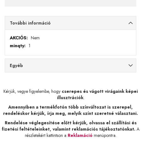
További információ
További
Nem
információ
1
Egyéb
Kérjük, vegye figyelembe, hogy
cserepes és vágott virágaink képei
illusztrációk
.
Amennyiben a termékfotón több színváltozat is szerepel,
rendeléskor kérjük, írja meg, melyik színt szeretné választani.
Rendelése véglegesítése előtt kérjük, olvassa el szállítási és
fizetési feltételeinket, valamint reklamációs tájékoztatónkat.
A
részletekért kattintson a
Reklamáció
menüpontra.