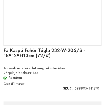
Ugrás
Fa Kaspó Fehér Tégla 232-W-206/S -
a
18*12*H13cm (72/#)
képgaléria
elejére
Az árak és a készlet megtekintéséhez
kérjük jelentkezz be!
Raktáron
Csak
51
maradt
SKU
5999054141270