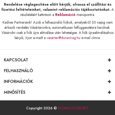
Rendelése véglegesítése előtt kérjük, olvassa el szállítási és
fizetési feltételeinket, valamint reklamációs tájékoztatónkat.
A
részletekért kattintson a
Reklamáció
menüpontra.
Kedves Partnereink! Azok a felhasználói fiókok, amelyekről 30 napig nem
érkezik rendelés Vásárterünkre, automatikusan felfüggesztésre kerülnek.
Vásárolni csak a fiók újra aktiválása után lehetséges. A fiók újraaktiválásához
kérjük, írjon e-mailt a
vasarter@dunavirag.hu
e-mail címre.
KAPCSOLAT
FELHASZNÁLÓ
INFORMÁCIÓK
MINŐSÍTÉS
Copyright 2026 ©
FLORICULTOR KFT.