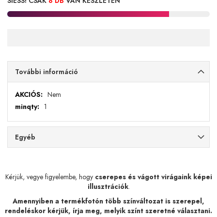
SIESS! CSAK
8 DB
VAN KÉSZLETEN
További információ
További
Nem
információ
1
Egyéb
Kérjük, vegye figyelembe, hogy
cserepes és vágott virágaink képei
illusztrációk
.
Amennyiben a termékfotón több színváltozat is szerepel,
rendeléskor kérjük, írja meg, melyik színt szeretné választani.