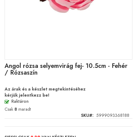
Ugrás
Angol rózsa selyemvirág fej- 10.5cm - Fehér
a
/ Rózsaszín
képgaléria
elejére
Az árak és a készlet megtekintéséhez
kérjük jelentkezz be!
Raktáron
Csak
8
maradt
SKU
5999093368188