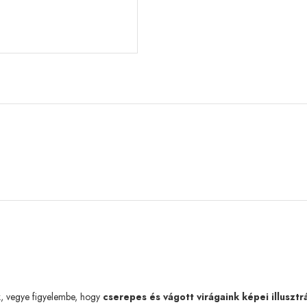
k, vegye figyelembe, hogy
cserepes és vágott virágaink képei illusztr