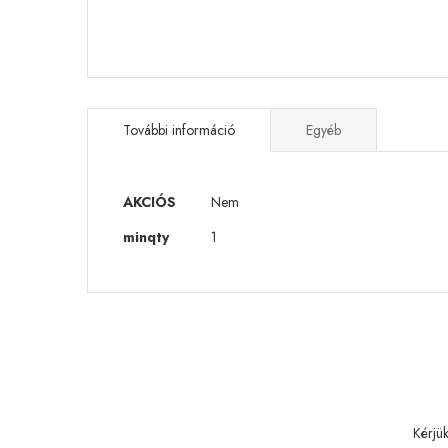
Ugrás
a
képgaléria
További információ
Egyéb
elejére
További
AKCIÓS
Nem
információ
minqty
1
Kérjü