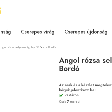
onság
Cserepes virág
Cserepes újdonság
ngol rózsa selyemvirág fej- 10.5cm - Bordó
Angol rózsa sel
Bordó
Az árak és a készlet megteki
kérjük jelentkezz be!
Raktáron
Csak
7
maradt