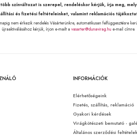
bb színváltozat is szerepel, rendeléskor kérjük, írja meg, melyi
llítási és fizetési feltételeinket, valamint reklamációs tájékozta
apig nem érkezik rendelés Vásárterünkre, automatikusan felfüggesztésre kerülne
újraaktiválásához kérjük, írjon e-mailt a
vasarter@dunavirag.hu
e-mail címre.
SZNÁLÓ
INFORMÁCIÓK
Elérhetőségeink
Fizetés, szállítás, reklamáció
Gyakori kérdések
Virágkötészeti bemutató - gal
Általános szerződési feltétele