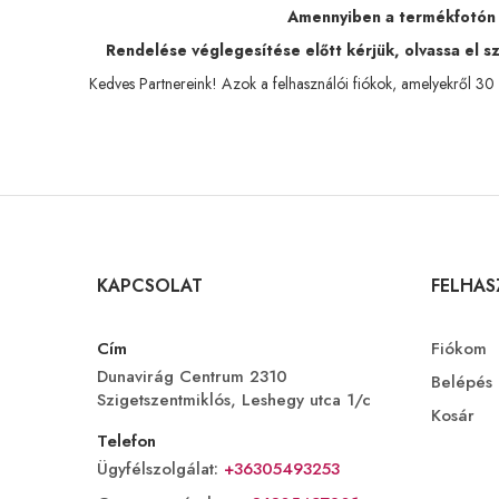
Amennyiben a termékfotón tö
Rendelése véglegesítése előtt kérjük, olvassa el szá
Kedves Partnereink! Azok a felhasználói fiókok, amelyekről 30 n
KAPCSOLAT
FELHA
Cím
Fiókom
Dunavirág Centrum 2310
Belépés
Szigetszentmiklós, Leshegy utca 1/c
Kosár
Telefon
Ügyfélszolgálat:
+36305493253