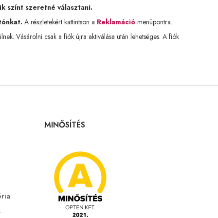
k színt szeretné választani.
tónkat.
A részletekért kattintson a
Reklamáció
menüpontra.
k. Vásárolni csak a fiók újra aktiválása után lehetséges. A fiók
MINŐSÍTÉS
éria
k