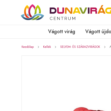
Vágott virág
Vágott újd
Kezdőlap
Kellék
SELYEM- ÉS SZÁRAZVIRÁGOK
A
Ugrás
a
képgaléria
végére