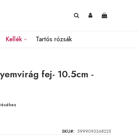
Kosaram
Kellék
Tartós rózsák
yemvirág fej- 10.5cm -
ntéséhez
SKU
5999093368225