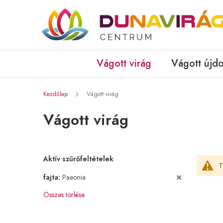
Vágott virág
Vágott újd
Kezdőlap
Vágott virág
Vágott virág
Aktív szűrőfeltételek
T
fajta
Paeonia
Összes törlése