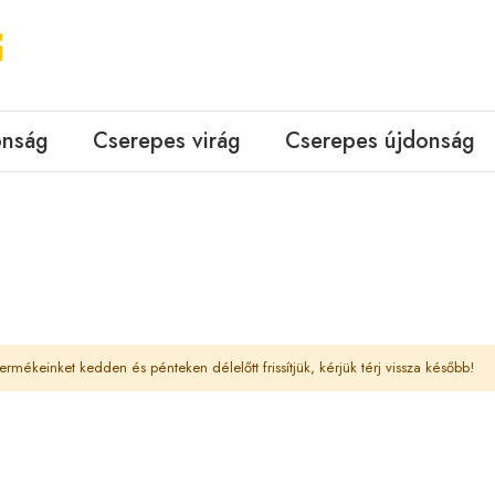
onság
Cserepes virág
Cserepes újdonság
ermékeinket kedden és pénteken délelőtt frissítjük, kérjük térj vissza később!