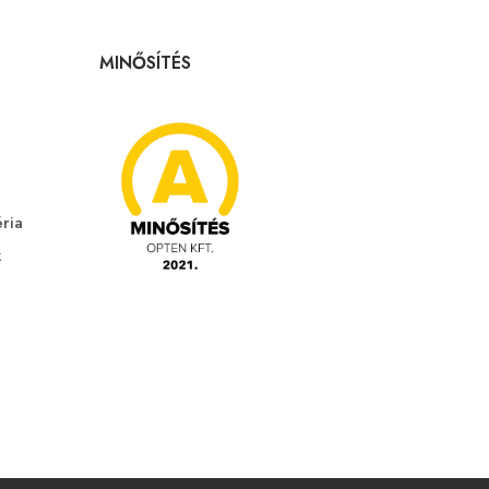
MINŐSÍTÉS
éria
k