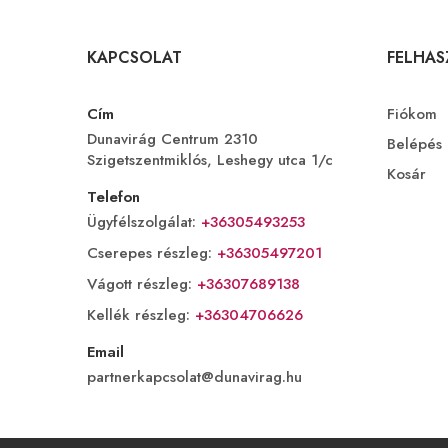
KAPCSOLAT
FELHA
Cím
Fiókom
Dunavirág Centrum 2310
Belépés
Szigetszentmiklós, Leshegy utca 1/c
Kosár
Telefon
Ügyfélszolgálat:
+36305493253
Cserepes részleg:
+36305497201
Vágott részleg:
+36307689138
Kellék részleg:
+36304706626
Email
partnerkapcsolat@dunavirag.hu