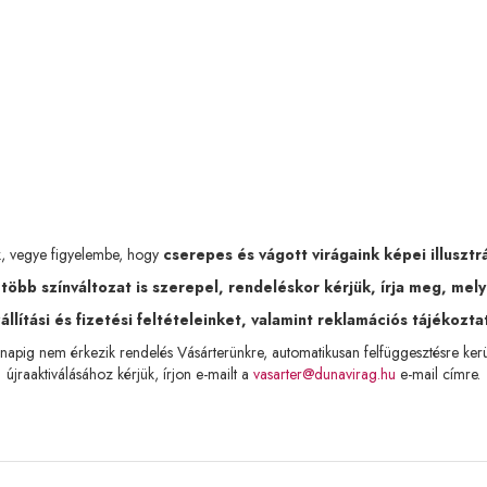
k, vegye figyelembe, hogy
cserepes és vágott virágaink képei illusztr
bb színváltozat is szerepel, rendeléskor kérjük, írja meg, melyi
llítási és fizetési feltételeinket, valamint reklamációs tájékozta
apig nem érkezik rendelés Vásárterünkre, automatikusan felfüggesztésre kerülne
újraaktiválásához kérjük, írjon e-mailt a
vasarter@dunavirag.hu
e-mail címre.