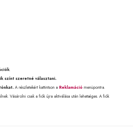
ációk
.
k színt szeretné választani.
tónkat.
A részletekért kattintson a
Reklamáció
menüpontra.
k. Vásárolni csak a fiók újra aktiválása után lehetséges. A fiók