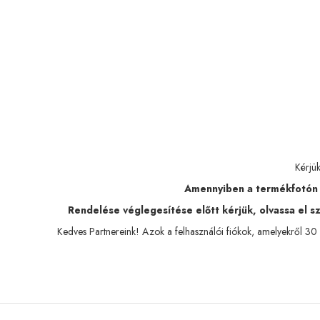
Kérjü
Amennyiben a termékfotón tö
Rendelése véglegesítése előtt kérjük, olvassa el szá
Kedves Partnereink! Azok a felhasználói fiókok, amelyekről 30 n