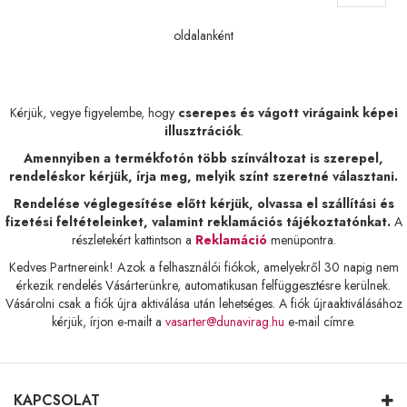
currently
reading
oldalanként
page
Kérjük, vegye figyelembe, hogy
cserepes és vágott virágaink képei
illusztrációk
.
Amennyiben a termékfotón több színváltozat is szerepel,
rendeléskor kérjük, írja meg, melyik színt szeretné választani.
Rendelése véglegesítése előtt kérjük, olvassa el szállítási és
fizetési feltételeinket, valamint reklamációs tájékoztatónkat.
A
részletekért kattintson a
Reklamáció
menüpontra.
Kedves Partnereink! Azok a felhasználói fiókok, amelyekről 30 napig nem
érkezik rendelés Vásárterünkre, automatikusan felfüggesztésre kerülnek.
Vásárolni csak a fiók újra aktiválása után lehetséges. A fiók újraaktiválásához
kérjük, írjon e-mailt a
vasarter@dunavirag.hu
e-mail címre.
KAPCSOLAT