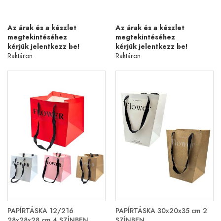
Az árak és a készlet
Az árak és a készlet
megtekintéséhez
megtekintéséhez
kérjük jelentkezz be!
kérjük jelentkezz be!
Raktáron
Raktáron
PAPÍRTÁSKA 12/216
PAPÍRTÁSKA 30x20x35 cm 2
28x28x28 cm 4 SZÍNBEN
SZÍNBEN