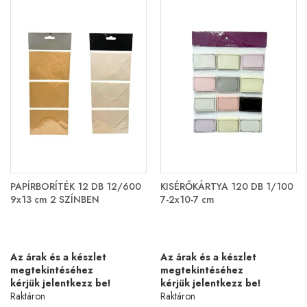
PAPÍRBORÍTÉK 12 DB 12/600
KISÉRŐKÁRTYA 120 DB 1/100
9x13 cm 2 SZÍNBEN
7-2x10-7 cm
Az árak és a készlet
Az árak és a készlet
megtekintéséhez
megtekintéséhez
kérjük jelentkezz be!
kérjük jelentkezz be!
Raktáron
Raktáron