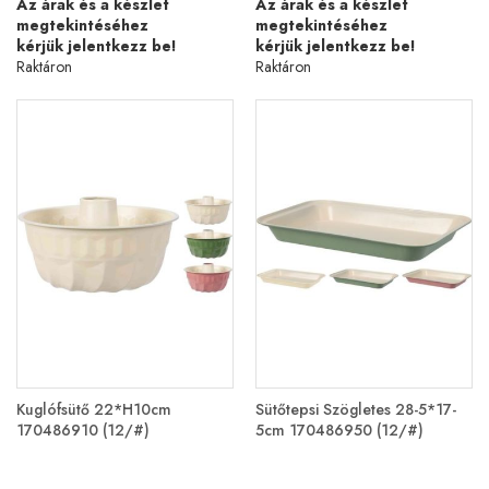
Az árak és a készlet
Az árak és a készlet
megtekintéséhez
megtekintéséhez
kérjük jelentkezz be!
kérjük jelentkezz be!
Raktáron
Raktáron
Kuglófsütő 22*H10cm
Sütőtepsi Szögletes 28-5*17-
170486910 (12/#)
5cm 170486950 (12/#)