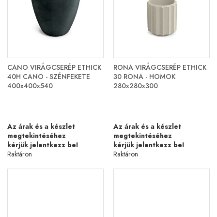
CANO VIRÁGCSERÉP ETHICK
RONA VIRÁGCSERÉP ETHICK
40H CANO - SZÉNFEKETE
30 RONA - HOMOK
400x400x540
280x280x300
Az árak és a készlet
Az árak és a készlet
megtekintéséhez
megtekintéséhez
kérjük jelentkezz be!
kérjük jelentkezz be!
Raktáron
Raktáron