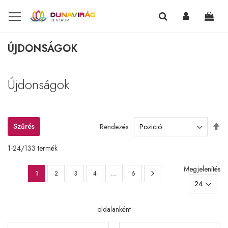
Kosa
ÚJDONSÁGOK
Újdonságok
Cs
Szűrés
Rendezés
so
1
-
24
/
133
termék
Oldal
Megjelenítés
Oldal
Következő
You're
Oldal
Oldal
Oldal
Oldal
1
2
3
4
...
6
currently
reading
oldalanként
page