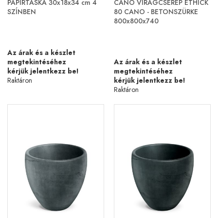
PAPÍRTÁSKA 30x18x34 cm 4
CANO VIRÁGCSERÉP ETHICK
SZÍNBEN
80 CANO - BETONSZÜRKE
800x800x740
Az árak és a készlet
megtekintéséhez
Az árak és a készlet
kérjük jelentkezz be!
megtekintéséhez
Raktáron
kérjük jelentkezz be!
Raktáron