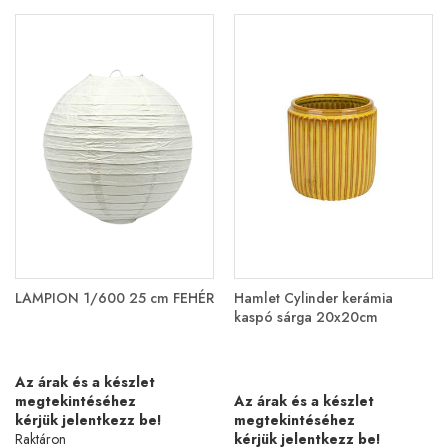
LAMPION 1/600 25 cm FEHÉR
Hamlet Cylinder kerámia
kaspó sárga 20x20cm
Az árak és a készlet
megtekintéséhez
Az árak és a készlet
kérjük jelentkezz be!
megtekintéséhez
Raktáron
kérjük jelentkezz be!