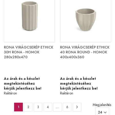
RONA VIRÁGCSERÉP ETHICK
RONA VIRÁGCSERÉP ETHICK
30H RONA - HOMOK
40 RONA ROUND - HOMOK
280x280x470
400x400x360
Az árak és a készlet
Az árak és a készlet
megtekintéséhez
megtekintéséhez
kérjük jelentkezz be!
kérjük jelentkezz be!
Raktáron
Raktáron
Oldal
Megjelenítés
Oldal
Következő
You're
Oldal
Oldal
Oldal
Oldal
1
2
3
4
...
6