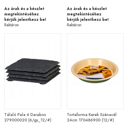
Az árak és a készlet
Az árak és a készlet
megtekintéséhez
megtekintéséhez
kérjük jelentkezz be!
kérjük jelentkezz be!
Raktáron
Raktáron
Tálaló Pala 4 Darabos
Tortaforma Kerek Szénacél
279000020 (6/gy_12/#)
24cm 170486900 (12/#)