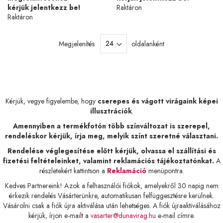
kérjük jelentkezz be!
Raktáron
Raktáron
Megjelenítés
oldalanként
Kérjük, vegye figyelembe, hogy
cserepes és vágott virágaink képei
illusztrációk
.
Amennyiben a termékfotón több színváltozat is szerepel,
rendeléskor kérjük, írja meg, melyik színt szeretné választani.
Rendelése véglegesítése előtt kérjük, olvassa el szállítási és
fizetési feltételeinket, valamint reklamációs tájékoztatónkat.
A
részletekért kattintson a
Reklamáció
menüpontra.
Kedves Partnereink! Azok a felhasználói fiókok, amelyekről 30 napig nem
érkezik rendelés Vásárterünkre, automatikusan felfüggesztésre kerülnek.
Vásárolni csak a fiók újra aktiválása után lehetséges. A fiók újraaktiválásához
kérjük, írjon e-mailt a
vasarter@dunavirag.hu
e-mail címre.