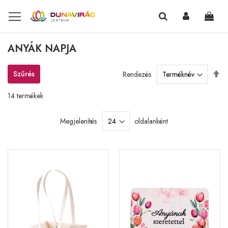
Kosa
ANYÁK NAPJA
Cs
Szűrés
Rendezés
so
14
termékek
Megjelenítés
oldalanként