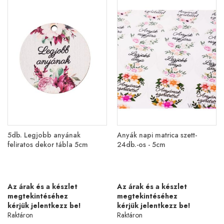
5db. Legjobb anyának
Anyák napi matrica szett-
feliratos dekor tábla 5cm
24db.-os - 5cm
Az árak és a készlet
Az árak és a készlet
megtekintéséhez
megtekintéséhez
kérjük jelentkezz be!
kérjük jelentkezz be!
Raktáron
Raktáron