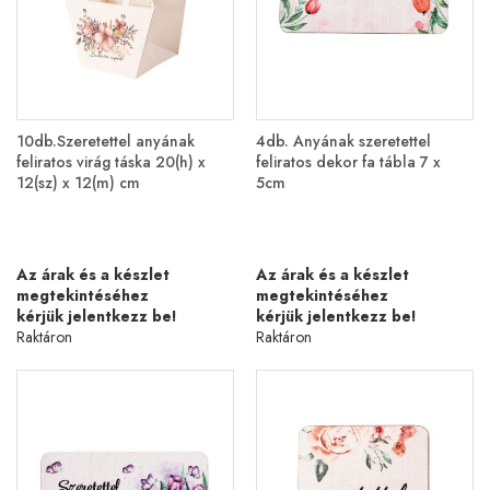
10db.Szeretettel anyának
4db. Anyának szeretettel
feliratos virág táska 20(h) x
feliratos dekor fa tábla 7 x
12(sz) x 12(m) cm
5cm
Az árak és a készlet
Az árak és a készlet
megtekintéséhez
megtekintéséhez
kérjük jelentkezz be!
kérjük jelentkezz be!
Raktáron
Raktáron