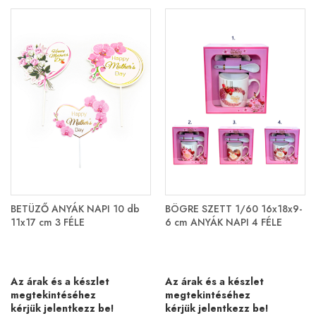
BETÜZŐ ANYÁK NAPI 10 db
BÖGRE SZETT 1/60 16x18x9-
11x17 cm 3 FÉLE
6 cm ANYÁK NAPI 4 FÉLE
Az árak és a készlet
Az árak és a készlet
megtekintéséhez
megtekintéséhez
kérjük jelentkezz be!
kérjük jelentkezz be!