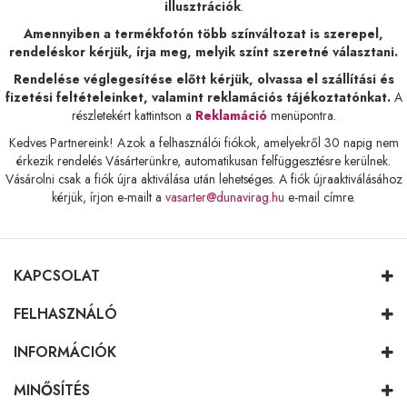
illusztrációk
.
Amennyiben a termékfotón több színváltozat is szerepel,
rendeléskor kérjük, írja meg, melyik színt szeretné választani.
Rendelése véglegesítése előtt kérjük, olvassa el szállítási és
fizetési feltételeinket, valamint reklamációs tájékoztatónkat.
A
részletekért kattintson a
Reklamáció
menüpontra.
Kedves Partnereink! Azok a felhasználói fiókok, amelyekről 30 napig nem
érkezik rendelés Vásárterünkre, automatikusan felfüggesztésre kerülnek.
Vásárolni csak a fiók újra aktiválása után lehetséges. A fiók újraaktiválásához
kérjük, írjon e-mailt a
vasarter@dunavirag.hu
e-mail címre.
KAPCSOLAT
FELHASZNÁLÓ
INFORMÁCIÓK
MINŐSÍTÉS