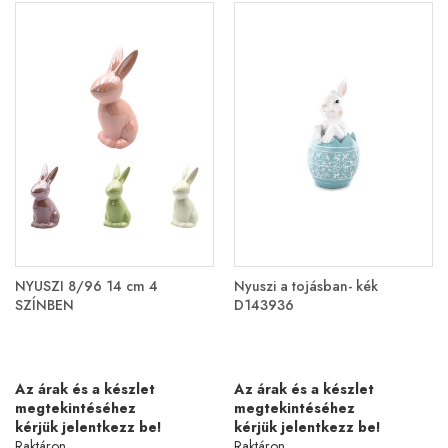
NYUSZI 8/96 14 cm 4
Nyuszi a tojásban- kék
SZÍNBEN
D143936
Az árak és a készlet
Az árak és a készlet
megtekintéséhez
megtekintéséhez
kérjük jelentkezz be!
kérjük jelentkezz be!
Raktáron
Raktáron