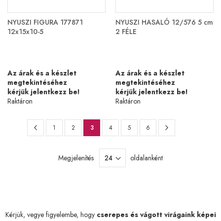
NYUSZI FIGURA 177871
NYUSZI HASALÓ 12/576 5 cm
12x15x10-5
2 FÉLE
Az árak és a készlet
Az árak és a készlet
megtekintéséhez
megtekintéséhez
kérjük jelentkezz be!
kérjük jelentkezz be!
Raktáron
Raktáron
Oldal
Oldal
Előző
Oldal
Következő
Oldal
Oldal
You're
Oldal
Oldal
Oldal
1
2
3
4
5
6
currently
Megjelenítés
oldalanként
reading
page
Kérjük, vegye figyelembe, hogy
cserepes és vágott virágaink képei